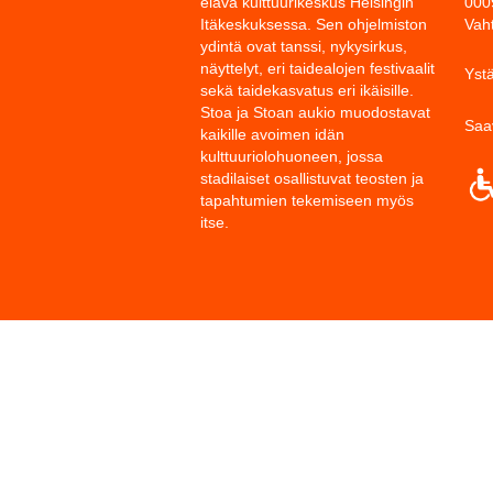
elävä kulttuurikeskus Helsingin
000
Itäkeskuksessa. Sen ohjelmiston
Vah
ydintä ovat tanssi, nykysirkus,
näyttelyt, eri taidealojen festivaalit
Ystä
sekä taidekasvatus eri ikäisille.
Stoa ja Stoan aukio muodostavat
Saa
kaikille avoimen idän
kulttuuriolohuoneen, jossa
stadilaiset osallistuvat teosten ja
tapahtumien tekemiseen myös
itse.