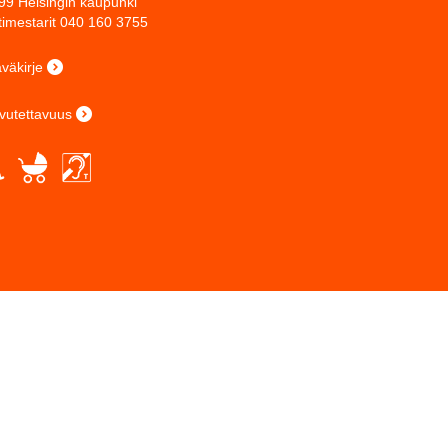
99 Helsingin kaupunki
timestarit 040 160 3755
väkirje
vutettavuus