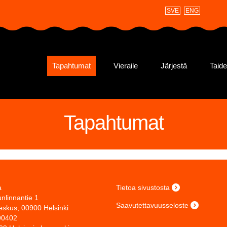
SVE
ENG
Tapahtumat
Vieraile
Järjestä
Taid
Tapahtumat
a
Tietoa sivustosta
nlinnantie 1
Saavutettavuusseloste
eskus, 00900 Helsinki
90402