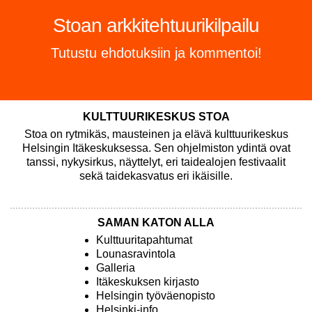
Tutustu syksyn ohjelmistoon!
RISA: Only Bones 2.0 | 3.–6.9.2026
KULTTUURIKESKUS STOA
Stoa on rytmikäs, mausteinen ja elävä kulttuurikeskus
Helsingin Itäkeskuksessa. Sen ohjelmiston ydintä ovat
tanssi, nykysirkus, näyttelyt, eri taidealojen festivaalit
sekä taidekasvatus eri ikäisille.
SAMAN KATON ALLA
Kulttuuritapahtumat
Lounasravintola
Galleria
Itäkeskuksen kirjasto
Helsingin työväenopisto
Helsinki-info