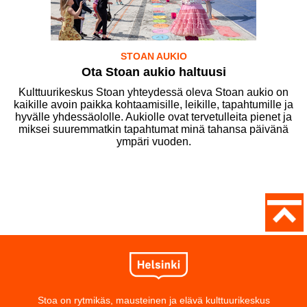
STOAN AUKIO
Ota Stoan aukio haltuusi
Kulttuurikeskus Stoan yhteydessä oleva Stoan aukio on
kaikille avoin paikka kohtaamisille, leikille, tapahtumille ja
hyvälle yhdessäololle. Aukiolle ovat tervetulleita pienet ja
miksei suuremmatkin tapahtumat minä tahansa päivänä
ympäri vuoden.
Stoa on rytmikäs, mausteinen ja elävä kulttuurikeskus