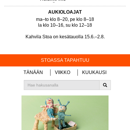
Arbis Östra
Nuorten toimintatalo Kipinä
AUKIOLOAJAT
ma–to klo 8–20, pe klo 8–18
la klo 10–16, su klo 12–18
Kahvila Stoa on kesätauolla 15.6.–2.8.
STOASSA TAPAHTUU
TÄNÄÄN
VIIKKO
KUUKAUSI