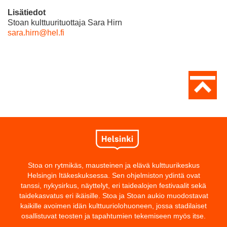
Lisätiedot
Stoan kulttuurituottaja Sara Hirn
sara.hirn@hel.fi
Stoa on rytmikäs, mausteinen ja elävä kulttuurikeskus
Helsingin Itäkeskuksessa. Sen ohjelmiston ydintä ovat
tanssi, nykysirkus, näyttelyt, eri taidealojen festivaalit sekä
taidekasvatus eri ikäisille. Stoa ja Stoan aukio muodostavat
kaikille avoimen idän kulttuuriolohuoneen, jossa stadilaiset
osallistuvat teosten ja tapahtumien tekemiseen myös itse.