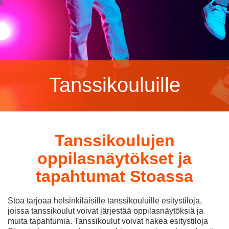
Tanssikouluille
Tanssikoulujen
oppilasnäytökset ja
tapahtumat Stoassa
Stoa tarjoaa helsinkiläisille tanssikouluille esitystiloja,
joissa tanssikoulut voivat järjestää oppilasnäytöksiä ja
muita tapahtumia. Tanssikoulut voivat hakea esitystiloja