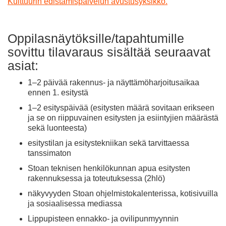
Kulttuurin edistämispalvelun avustusyksikkö.
Oppilasnäytöksille/tapahtumille
sovittu tilavaraus sisältää seuraavat
asiat:
1–2 päivää rakennus- ja näyttämöharjoitusaikaa
ennen 1. esitystä
1–2 esityspäivää (esitysten määrä sovitaan erikseen
ja se on riippuvainen esitysten ja esiintyjien määrästä
sekä luonteesta)
esitystilan ja esitystekniikan sekä tarvittaessa
tanssimaton
Stoan teknisen henkilökunnan apua esitysten
rakennuksessa ja toteutuksessa (2hlö)
näkyvyyden Stoan ohjelmistokalenterissa, kotisivuilla
ja sosiaalisessa mediassa
Lippupisteen ennakko- ja ovilipunmyynnin