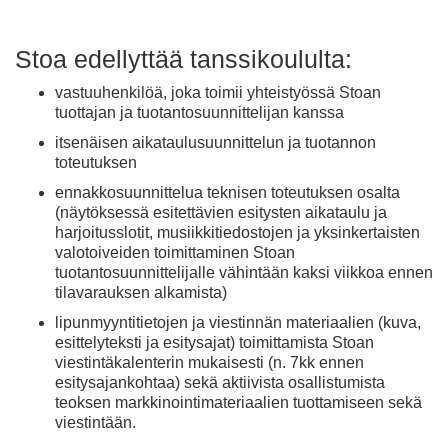
Stoa edellyttää tanssikoululta:
vastuuhenkilöä, joka toimii yhteistyössä Stoan
tuottajan ja tuotantosuunnittelijan kanssa
itsenäisen aikataulusuunnittelun ja tuotannon
toteutuksen
ennakkosuunnittelua teknisen toteutuksen osalta
(näytöksessä esitettävien esitysten aikataulu ja
harjoitusslotit, musiikkitiedostojen ja yksinkertaisten
valotoiveiden toimittaminen Stoan
tuotantosuunnittelijalle vähintään kaksi viikkoa ennen
tilavarauksen alkamista)
lipunmyyntitietojen ja viestinnän materiaalien (kuva,
esittelyteksti ja esitysajat) toimittamista Stoan
viestintäkalenterin mukaisesti (n. 7kk ennen
esitysajankohtaa) sekä aktiivista osallistumista
teoksen markkinointimateriaalien tuottamiseen sekä
viestintään.