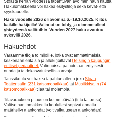
Stoasta kerran vuodessa tapahtuvan avoimen haun kautta.
Hakulomakkeella voi hakea esitystiloja sekä kevät- että
syyskaudelle.
Haku vuodelle 2026 oli avoinna 6.–19.10.2025. Kiitos
kaikille hakijoille! Valinnat on tehty, ja olemme olleet
yhteydessä valittuihin. Vuoden 2027 haku avautuu
syksyllä 2026.
Hakuehdot
Varaamme tiloja toimijoille, jotka ovat ammattimaisia,
keskenään erilaisia ja allekirjoittavat
Helsingin kaupungin
eettiset periaatteet.
Valinnoissa painotetaan erityisesti
nuoria ja taidekasvatuksellisia arvoja.
Tanssikoulu voi hakea tapahtumalleen joko
Stoan
Teatterisalin (231 katsomopaikkaa)
tai
Musiikkisalin (74
katsomopaikkaa)
tilaa tai molempia.
Tilavarauksen pituus on kolme päivää (ti-to tai pe-su).
Valitsethan lomakkeella koulullesi sopivat ennalta
määritellyt ajankohdat (voit valita usean ajankohdan).