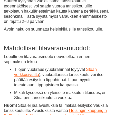
Suuren kysynnän vuoksi sama tanssikoulu ei
todennäköisesti voi saada vuoroa tanssikouluille
tarkoitetun hakujärjestelmän kautta kahtena peräkkäisenä
sesonkina. Tästä syystä myös varauksen enimmäiskesto
on rajattu 2–3 päivään.
Avoin haku on suunnattu helsinkiläisille tanssikoululle.
Mahdolliset tilavarausmuodot:
Lopullinen tilavarausmuoto neuvotellaan ennen
sopimuksen tekoa.
Tilojen vuokraus (vuokrahinnat löytyvät
Stoan
verkkosivuilta
), vuokrattaessa tanssikoulu voi itse
päättää esitysten lippuhinnat. Lipunmyynti
toteutetaan Lippupisteen kaupassa.
Mikäli kyseessä on yleisölle maksuton tilaisuus, ei
Stoa peri tanssikoululta vuokraa.
Huom!
Stoa ei jaa avustuksia tai maksa esityskorvauksia
tanssikouluille. Avustuksista vastaa
Helsingin kaupungin